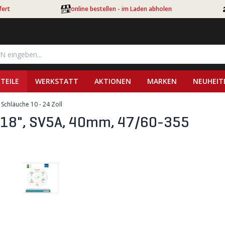
fert
online bestellen - im Laden abholen
TEILE
WERKSTATT
AKTIONEN
MARKEN
NEUHEIT
Schläuche 10 - 24 Zoll
18", SV5A, 40mm, 47/60-355