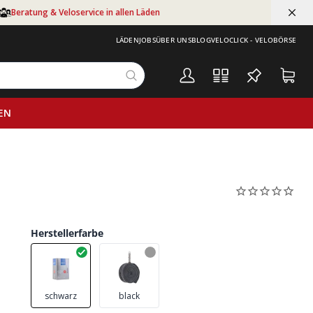
Beratung & Veloservice in allen Läden
LÄDEN
JOBS
ÜBER UNS
BLOG
VELOCLICK - VELOBÖRSE
EN
Herstellerfarbe
schwarz
black