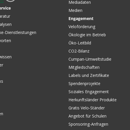
Mediadaten
ervice
Medien
CHF 16.90
CHF 10.
0
aratur
Engagement
hwarz von
SCHWALBE FATBIKE
SCHLAUC
alysen
Schlauch schwarz von
Abgewink
Veloförderung
SCHWALBE
45, 10" X
ke-Dienstleistungen
Ökologie im Betrieb
MARKE
worten
Öko-Leitbild
CO2-Bilanz
wissen
Cumpan-Umweltstudie
er
Mitgliedschaften
Labels und Zertifikate
ks
Spendenprojekte
Soziales Engagement
Herkunftsländer Produkte
Gratis Velo-Ständer
en
Angebot für Schulen
Sponsoring-Anfragen