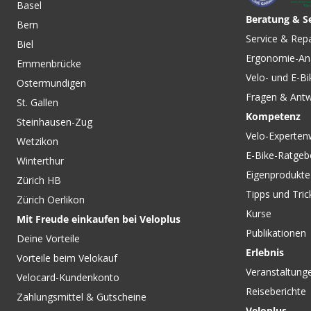
Basel
Beratung & S
Bern
CHF 9.90
CHF 12.70
CHF 16.9
Service & Rep
Biel
SCHWALBE STANDARD
GAADI Schlauch sc
Ergonomie-An
Schlauch Clik schwarz von
GAADI
Emmenbrücke
SCHWALBE
Velo- und E-Bi
Ostermundigen
Fragen & Ant
St. Gallen
Kompetenz
Steinhausen-Zug
Velo-Experten
Wetzikon
E-Bike-Ratgeb
Winterthur
Eigenprodukte
Zürich HB
Tipps und Tric
Zürich Oerlikon
Kurse
Mit Freude einkaufen bei Veloplus
Publikationen
Deine Vorteile
Erlebnis
Vorteile beim Velokauf
Veranstaltung
Velocard-Kundenkonto
Reiseberichte
Zahlungsmittel & Gutscheine
Veloplus