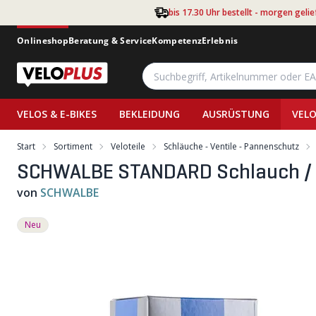
Zum Hauptinhalt springen
bis 17.30 Uhr bestellt - morgen gelie
Onlineshop
Beratung & Service
Kompetenz
Erlebnis
VELOS & E-BIKES
BEKLEIDUNG
AUSRÜSTUNG
VELO
Start
Sortiment
Veloteile
Schläuche - Ventile - Pannenschutz
SCHWALBE STANDARD Schlauch / 
von
SCHWALBE
Neu