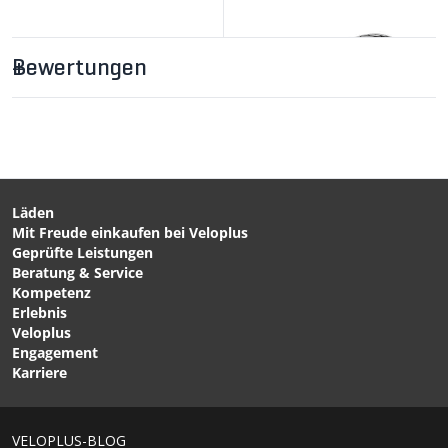
Bewertungen
Läden
Mit Freude einkaufen bei Veloplus
CHF 4.90
CHF 51.90
Geprüfte Leistungen
FELGENBAND aus
Marathon Plus Reifen
Beratung & Service
Polyurethan Blau von
Black+Reflect von
Kompetenz
SCHWALBE
SCHWALBE
Erlebnis
Veloplus
Engagement
Karriere
1/7
VELOPLUS-BLOG