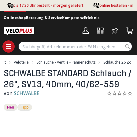
Zum Hauptinhalt springen
bis 17.30 Uhr bestellt - morgen geliefert
online bestellen - im
Onlineshop
Beratung & Service
Kompetenz
Erlebnis
ment
Veloteile
Schläuche - Ventile - Pannenschutz
Schläuche 26 Zoll
SCHWALBE STANDARD Schlauch /
26", SV13, 40mm, 40/62-559
von
SCHWALBE
Neu
Tipp