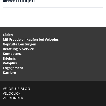
Bewertungen
Läden
Mit Freude einkaufen bei Veloplus
CHF 89.00
CHF 89.90
Geprüfte Leistungen
INFANT SLING Babysitz
BABYSTÜTZE 2.0 für
Beratung & Service
für Thule von THULE
Thule Chariot (10-20
Kompetenz
Monate) von THULE
Erlebnis
Veloplus
Engagement
Karriere
1/6
VELOPLUS-BLOG
VELOCLICK
VELOFINDER