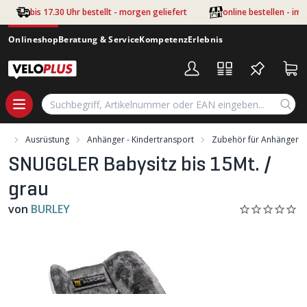
Zum Hauptinhalt springen
bis 17.30 Uhr bestellt - morgen geliefert
online bestellen - im
Onlineshop
Beratung & Service
Kompetenz
Erlebnis
nt
Ausrüstung
Anhänger - Kindertransport
Zubehör für Anhänger
SNUGGLER Babysitz bis 15Mt. /
grau
von
BURLEY